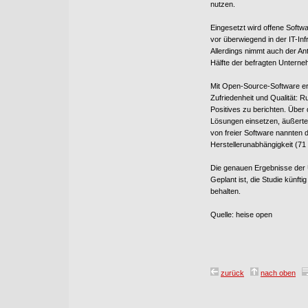
nutzen.
Eingesetzt wird offene Softw
vor überwiegend in der IT-In
Allerdings nimmt auch der An
Hälfte der befragten Untern
Mit Open-Source-Software er
Zufriedenheit und Qualität: 
Positives zu berichten. Über d
Lösungen einsetzen, äußerte 
von freier Software nannten 
Herstellerunabhängigkeit (71 
Die genauen Ergebnisse der
Geplant ist, die Studie künf
behalten.
Quelle: heise open
zurück
nach oben