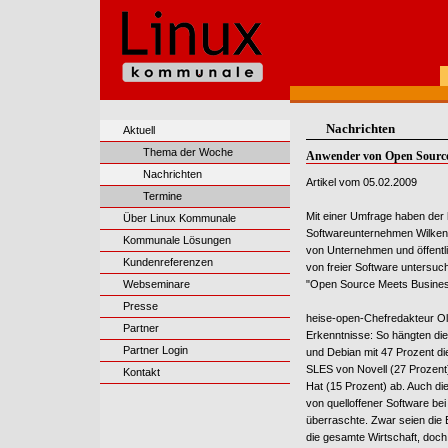
Nachrichten
Aktuell
Thema der Woche
Anwender von Open Source 
Nachrichten
Artikel vom 05.02.2009
Termine
Mit einer Umfrage haben der
Über Linux Kommunale
Softwareunternehmen Wilken i
Kommunale Lösungen
von Unternehmen und öffentl
Kundenreferenzen
von freier Software untersu
Webseminare
"Open Source Meets Business
Presse
heise-open-Chefredakteur Oli
Partner
Erkenntnisse: So hängten di
Partner Login
und Debian mit 47 Prozent di
SLES von Novell (27 Prozen
Kontakt
Hat (15 Prozent) ab. Auch d
von quelloffener Software bei
überraschte. Zwar seien die E
die gesamte Wirtschaft, doc