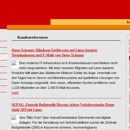
K
Kundenreferenzen
Open-Xchange: Klinikum Görlitz setzt auf Linux-basierte
Terminplanung und E-Mails von Open-Xchange
Eine moderne IT-Infrastruktur ist in Krankenhäusern und Kliniken nicht
mehr wegzudenken. Mit einer rasanten Migration auf Linux-basierte
Produkte fällt dabei das Städtische Klinikum Görlitz ins Auge. Innerhalb von
drei Tagen hat es Server und Betriebssysteme auf quelloffene Lösungen von
Open-Xchange umgestellt. Vom neuen, effizienten System profitieren rund
1.125 Mitarbeiter an über 1.000 E-Mail-Accounts.
mehr
SEP AG: Zentrale Bußgestelle Hessens sichert Verkehrssünder-Daten
dank SEP mit Linux
Vom "Blitz-Foto" über manuell bearbeitete Dokumente und digitale
Anlagen: Für die Verwaltung von Verkehrsdelikten suchte die Zentrale
Bußgeldstelle (ZBS) in Kassel ein sicheres, hochverfügbares