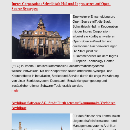
Ingres Corporation: Schwäbisch Hall und Ingres setzen auf Open-
Source-Synergien
Eine weitere Entscheidung pro
Open Source trifft die Stadt
Schwäbisch Hall. In Kooperation
mit der Ingres Corporation
arbeitet sie künftig an weiteren
Open-Source-Projekten und
quelloffenen Fachanwendungen.
Die Stadt plant die
Zusammenarbeit mit dem Ingres
European Technology Center
(ETC) in Ilmenau, um ihre kommunalen Fachinformationssysteme
weiterzuentwickeln. Mit der Kooperation sollen erhebliche Synergie- und
Kosteneffekte in Installation, Betrieb und Service durch die enge Verzahnung
von Linux-Betriebssystem, Datenbank, Entwicklungsumgebung und
zusätzlicher offener Software-Tools erzielt werden.
mehr
Archikart Software AG: Stadt Fürth setzt auf kommunales Verfahren
Archikart
Für den Einsatz des kommunalen
Liegenschaftsinformations- und
Managementsystems Archikart