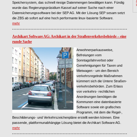
Speichersystem, das schnell riesige Datenmengen bewältigen kann. Fündig
wurde das Regierungspräsidium Kassel auf seiner Suche nach einer
Datensicherungssoftware bei der SEP AG. Mit der Lösung SEP sesam setzt
die ZBS ab sofort auf eine hoch performante linux-basierte Software.
mehr
Archikart Software AG: Archikart in der Straßenverkehrsbehörde – eine
runde Sache
Anwohnerparkausweise,
Befreiungen vom
Sonntagsfahrverbot oder
Genehmigungen für Taxen und
Mietwagen - um den Bereich
verkehrsregelnde Maßnahmen
kümmert sich die Untere Straßen-
verkehrsbehörden. Zum Erlass
von verkehrs- rechtlichen
Anordnungen benötigen die
Kommunen eine datenbasierte
Software sowie ein grafisches
Programm, mit dem die Regel-,
Beschilderungs- und Verkehrszeichenpläne erstellt werden können. Eine
passende, plattformunabhängige Lösung bietet die Archikart Software AG.
mehr