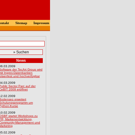
ontakt
Sitemap
Impressum
News
06.03.2009
Software der TecArt Group wird
mit Ingres-Datenbanken
krisenfest und hochverfügbar
04.03.2009
Public Sector Parc auf der
CeBIT 2009 eröffnet
12.02.2009
Bodenseo erweitert
Schulungsprogramm um
Python-Kurse
10.02.2009
OSBF startet Workshops zu
PR, Markenentwicklung,
Community-Management und
Marketing
05.02.2009