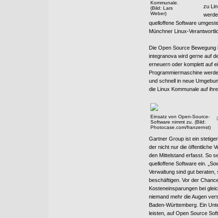
Kommunale.
zu Li
(Bild: Lars
Weber)
werden
quelloffene Software umgestel
Münchner Linux-Verantwortlic
Die Open Source Bewegung 
integranova wird gerne auf d
erneuern oder komplett auf ei
Programmiermaschine werden
und schnell in neue Umgebunge
die Linux Kommunale auf ihr
Einsatz von Open-Source-
Software nimmt zu. (Bild:
Photocase.com/franzernst)
Gartner Group ist ein stetige
der nicht nur die öffentlich
den Mittelstand erfasst. So 
quelloffene Software ein. „So
Verwaltung sind gut beraten, 
beschäftigen. Vor der Chance
Kosteneinsparungen bei gleic
niemand mehr die Augen ver
Baden-Württemberg. Ein Unte
leisten, auf Open Source Sof