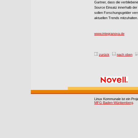
Gartner, dass die verbliebe
Source Einsatz innerhalb de
sollen Forschungsgelder vers
aktuellen Trends mitzuhalten.
www.integranova.de
zurück
nach oben
Linux Kommunale ist ein Pro
MFG Baden-Württemberg
.