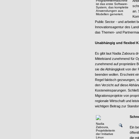
Programmiermaschine“
Anbe
ist das erste Software-
schr
System, das komplette
Anwendungen aus
an. 
Modellen generiert.
Komm
Public Sector - und arbeitet
Innovationsagentur des Lande
das Themen- und Partnerman
Unabhängig und flexibel K
Es gibt laut Nadia Zaboura dr
Mittelstand zunehmend für O
zunehmend auf proprietäre 
sie die Abhängigkeit von der 
beenden wollen. Erscheint ei
Regel faktisch gezwungen, si
den Verzicht auf diese Abhängi
Kosteneinsparungen. Schließl
Migrationsprojekte von propr
regionale Wirtschaft und leist
wichtigen Beitrag zur Standor
Schne
Nadia
Zaboura,
Ein be
Projektleiterin
öffent
der Initiative
Linux
die m