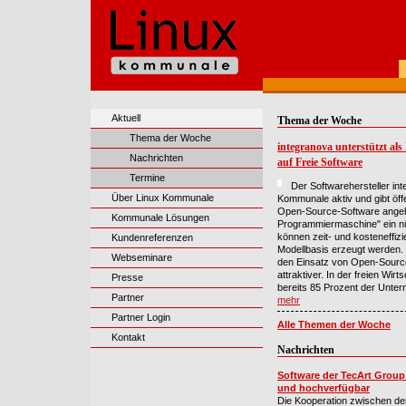
Aktuell
Thema der Woche
Thema der Woche
integranova unterstützt al
Nachrichten
auf Freie Software
Termine
Der Softwarehersteller in
Über Linux Kommunale
Kommunale aktiv und gibt öffe
Open-Source-Software angeh
Kommunale Lösungen
Programmiermaschine" ein nüt
können zeit- und kosteneffi
Kundenreferenzen
Modellbasis erzeugt werden. 
Webseminare
den Einsatz von Open-Source
attraktiver. In der freien Wir
Presse
bereits 85 Prozent der Unte
Partner
mehr
Partner Login
Alle Themen der Woche
Kontakt
Nachrichten
Software der TecArt Group
und hochverfügbar
Die Kooperation zwischen dem