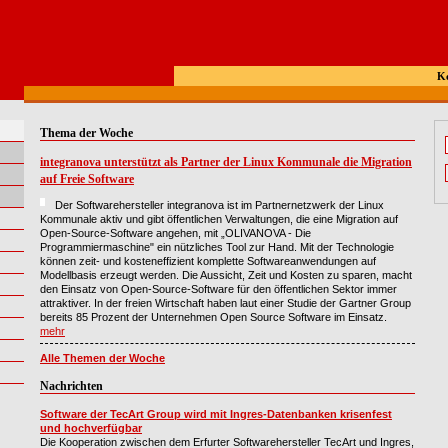
K
Thema der Woche
integranova unterstützt als Partner der Linux Kommunale die Migration
auf Freie Software
Der Softwarehersteller integranova ist im Partnernetzwerk der Linux
Kommunale aktiv und gibt öffentlichen Verwaltungen, die eine Migration auf
Open-Source-Software angehen, mit „OLIVANOVA - Die
Programmiermaschine" ein nützliches Tool zur Hand. Mit der Technologie
können zeit- und kosteneffizient komplette Softwareanwendungen auf
Modellbasis erzeugt werden. Die Aussicht, Zeit und Kosten zu sparen, macht
den Einsatz von Open-Source-Software für den öffentlichen Sektor immer
attraktiver. In der freien Wirtschaft haben laut einer Studie der Gartner Group
bereits 85 Prozent der Unternehmen Open Source Software im Einsatz.
mehr
Alle Themen der Woche
Nachrichten
Software der TecArt Group wird mit Ingres-Datenbanken krisenfest
und hochverfügbar
Die Kooperation zwischen dem Erfurter Softwarehersteller TecArt und Ingres,