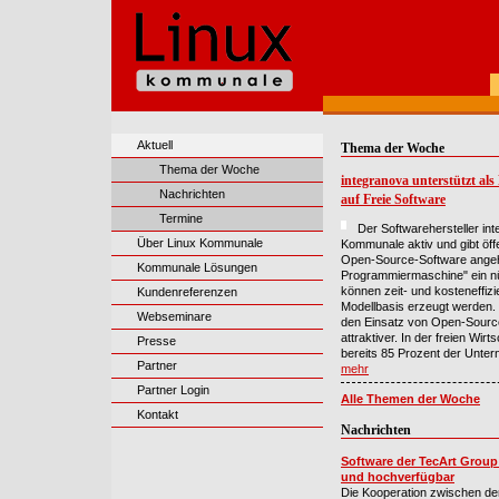
Aktuell
Thema der Woche
Thema der Woche
integranova unterstützt al
Nachrichten
auf Freie Software
Termine
Der Softwarehersteller in
Über Linux Kommunale
Kommunale aktiv und gibt öffe
Open-Source-Software angeh
Kommunale Lösungen
Programmiermaschine" ein nüt
können zeit- und kosteneffi
Kundenreferenzen
Modellbasis erzeugt werden. 
Webseminare
den Einsatz von Open-Source
attraktiver. In der freien Wir
Presse
bereits 85 Prozent der Unte
Partner
mehr
Partner Login
Alle Themen der Woche
Kontakt
Nachrichten
Software der TecArt Group
und hochverfügbar
Die Kooperation zwischen dem